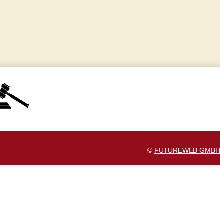
©
FUTUREWEB GMBH