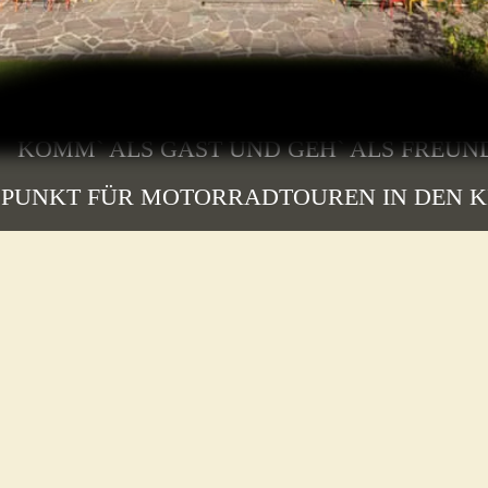
KOMM` ALS GAST UND GEH` ALS FREUN
PUNKT FÜR MOTORRADTOUREN IN DEN K