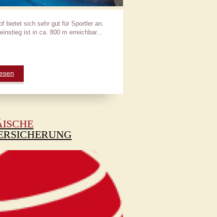
 bietet sich sehr gut für Sportler an.
instieg ist in ca. 800 m erreichbar...
lesen
ÄISCHE
ERSICHERUNG